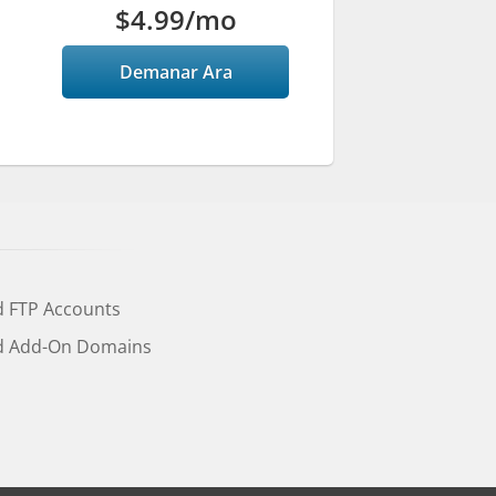
$4.99
/mo
Demanar Ara
d FTP Accounts
d Add-On Domains