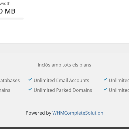
width
00 MB
omplete
Inclòs amb tots els plans
Databases
Unlimited Email Accounts
Unlimite
mains
Unlimited Parked Domains
Unlimite
Powered by
WHMCompleteSolution