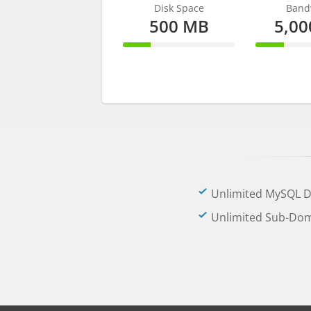
Disk Space
Band
500 MB
5,0
25% Complete
25% C
Unlimited MySQL 
Unlimited Sub-Do