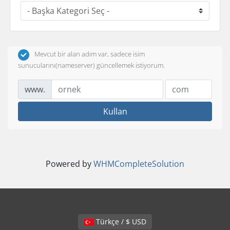
Mevcut bir alan adım var, sadece isim
sunucularını(nameserver) güncellemek istiyorum.
www.
Kullan
Powered by
WHMCompleteSolution
Türkçe / $ USD