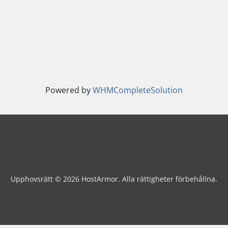
Powered by
WHMCompleteSolution
Upphovsrätt © 2026 HostArmor. Alla rättigheter förbehållna.