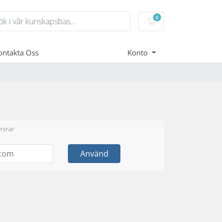
0
Kundvagn
ontakta Oss
Konto
rvrar
Använd