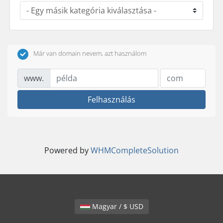
Már van domain nevem, azt használom
www.
Felhasználás
Powered by
WHMCompleteSolution
Magyar / $ USD