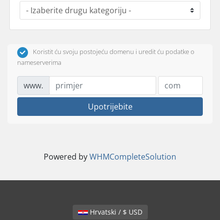
Koristit ću svoju postojeću domenu i uredit ću podatke o
nameserverima
www.
Upotrijebite
Powered by
WHMCompleteSolution
Hrvatski / $ USD