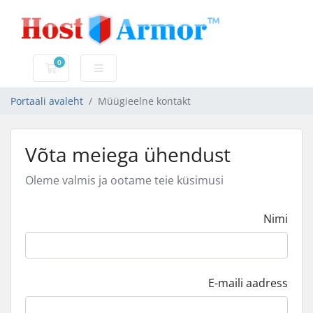
0
Ostukorv
Portaali avaleht
Müügieelne kontakt
Võta meiega ühendust
Oleme valmis ja ootame teie küsimusi
Nimi
E-maili aadress